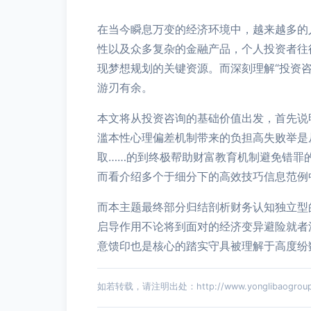
在当今瞬息万变的经济环境中，越来越多的
性以及众多复杂的金融产品，个人投资者往
现梦想规划的关键资源。而深刻理解“投资
游刃有余。
本文将从投资咨询的基础价值出发，首先说
滥本性心理偏差机制带来的负担高失败举是
取……的到终极帮助财富教育机制避免错罪
而看介绍多个于细分下的高效技巧信息范例
而本主题最终部分归结剖析财务认知独立型
启导作用不论将到面对的经济变异避险就者
意馈印也是核心的踏实守具被理解于高度纷
如若转载，请注明出处：http://www.yonglibaogroup.c