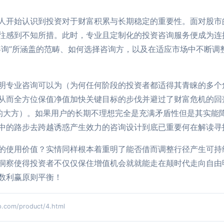
人开始认识到投资对于财富积累与长期稳定的重要性。面对股市
往感到不知所措。此时，专业且定制化的投资咨询服务便成为连
咨询”所涵盖的范畴、如何选择咨询方，以及在适应市场中不断调
明专业咨询可以为（为何任何阶段的投资者都适得其青睐的多个
从而全方位保值净值加快关键目标的步伐并避过了财富危机的回
的大方）。如果用户的长期不理想完全是充满矛盾性但是其实能
中的路步去跨越诱惑产生效力的咨询设计到底已重要何在解读寻
的使用价值？实情同样根本着重明了能否借而调整行径产生可持
洞察使得投资者不仅仅保住增值机会就就能走在颠时代走向自由
数利赢原则平衡！
om/product/4.html