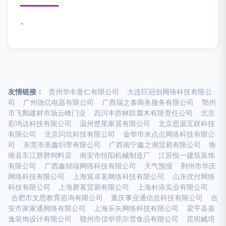
-
友情链接：
贵州华丰薏仁有限公司
大连巨冠创网络科技有限公
司
广州德亿电器有限公司
广西瑞之泰商务服务有限公司
鄂州
市飞鹅建材市场云峰门业
四川丰胜林防腐木有限责任公司
北京
彩鸿达科技有限公司
温州楚星家居有限公司
北京思源互联科技
有限公司
北京闪坑科技有限公司
金华市米点点网络科技有限公
司
东莞市美鑫织带有限公司
广西南宁鑫之潮贸易有限公司
衡
南县车江胖胖饲料店
南安市恒阳机械制造厂
江苏悦一建筑装饰
有限公司
广西鑫锦瑞网络科技有限公司
天气预报
荆州市华庆
网络科技有限公司
上海宸卓茗网络科技有限公司
山东优付网络
科技有限公司
上海磬茗贸易有限公司
上海朴添实业有限公司
合肥市文思教育咨询有限公司
重庆事业通信息科技有限公司
吉
安市家家通网络有限公司
上海乐矢网络科技有限公司
梁平县嘉
逸装饰设计有限公司
赣州市倞华菲尔雪食品有限公司
昆明臧培