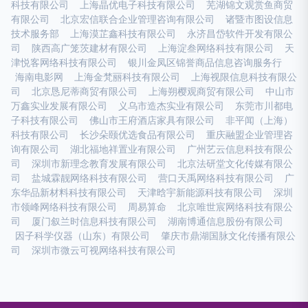
科技有限公司
上海晶优电子科技有限公司
芜湖锦文观赏鱼商贸
有限公司
北京宏信联合企业管理咨询有限公司
诸暨市图设信息
技术服务部
上海漠芷鑫科技有限公司
永济昌岱软件开发有限公
司
陕西高广笼茨建材有限公司
上海淀叁网络科技有限公司
天
津悦客网络科技有限公司
银川金凤区锦誉商品信息咨询服务行
海南电影网
上海金梵丽科技有限公司
上海视限信息科技有限公
司
北京恳尼蒂商贸有限公司
上海朔樱观商贸有限公司
中山市
万鑫实业发展有限公司
义乌市造杰实业有限公司
东莞市川都电
子科技有限公司
佛山市王府酒店家具有限公司
非平闻（上海）
科技有限公司
长沙朵颐优选食品有限公司
重庆融盟企业管理咨
询有限公司
湖北福地祥置业有限公司
广州艺云信息科技有限公
司
深圳市新理念教育发展有限公司
北京法研堂文化传媒有限公
司
盐城霖靓网络科技有限公司
营口天禹网络科技有限公司
广
东华品新材料科技有限公司
天津晗宇新能源科技有限公司
深圳
市领峰网络科技有限公司
周易算命
北京唯世宸网络科技有限公
司
厦门叙兰时信息科技有限公司
湖南博通信息股份有限公司
因子科学仪器（山东）有限公司
肇庆市鼎湖国脉文化传播有限公
司
深圳市微云可视网络科技有限公司