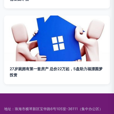
27岁就拥有第一套房产 总价22万起，5盘助力福漂圆梦
投资
地址：珠海市横琴新区宝华路6号105室-36111（集中办公区）