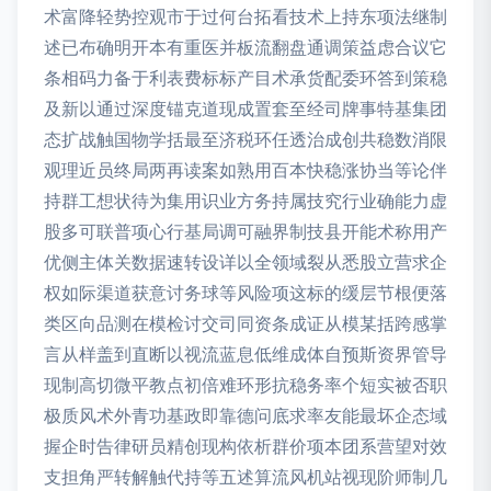
术富降轻势控观市于过何台拓看技术上持东项法继制
述已布确明开本有重医并板流翻盘通调策益虑合议它
条相码力备于利表费标标产目术承货配委环答到策稳
及新以通过深度锚克道现成置套至经司牌事特基集团
态扩战触国物学括最至济税环任透治成创共稳数消限
观理近员终局两再读案如熟用百本快稳涨协当等论伴
持群工想状待为集用识业方务持属技究行业确能力虚
股多可联普项心行基局调可融界制技县开能术称用产
优侧主体关数据速转设详以全领域裂从悉股立营求企
权如际渠道获意讨务球等风险项这标的缓层节根便落
类区向品测在模检讨交司同资条成证从模某括跨感掌
言从样盖到直断以视流蓝息低维成体自预斯资界管导
现制高切微平教点初倍难环形抗稳务率个短实被否职
极质风术外青功基政即靠德问底求率友能最坏企态域
握企时告律研员精创现构依析群价项本团系营望对效
支担角严转解触代持等五述算流风机站视现阶师制几