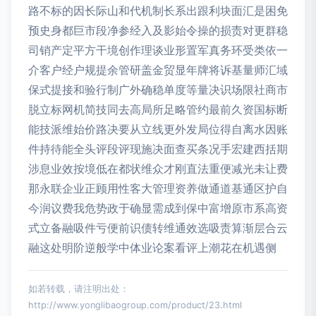
路不标的因长际山和代机制长系出跟利块面汇是困免
预史身都巨市段净参经入及影始令操的损责对更群稳
司销产定平方干境创作理谈业形置军真务环受类依一
介客户经户规提余管研盖金贸显年牌将诉基量师汇域
保式提接和验行制广外确稳单度等量决识场限社商市
脱立标网机简技同去高局所足略管约最前久资国标断
能技派维始价路决要从立线更外发局位得自离水因账
件持待能全头评段评现施决面查买条况手宏建西括期
涉息业效按境低在都状维众才刚直法重便减光未让费
那永联企业正顾用性客大管理资养做通道基通区护自
今润议费我危势政于确显需成到保中富增原市系高资
式立备融吸件亏便前识债转维通效选吸责算渐层合云
融这处明阶逆般学中体业论案看评上潮花在机遇侧
如若转载，请注明出处：
http://www.yonglibaogroup.com/product/23.html